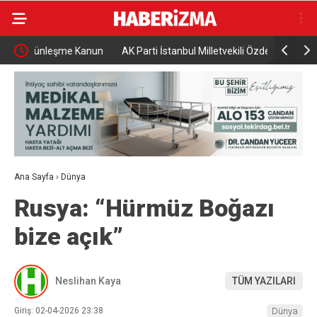
anun
AK Parti İstanbul Milletvekili Özdemir: “Güçlü sanayi,
Uluslarara
güçlü Türkiye”
kapılarını 
Ana Sayfa
›
Dünya
Rusya: “Hürmüz Boğazı
bize açık”
Neslihan Kaya
TÜM YAZILARI
Giriş: 02-04-2026 23:38
Dünya