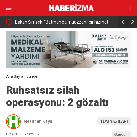
Bakan Şimşek: “Batman’da muazzam bir hizmet
Resul Din
fırtınası var”
vatandaşa
Ana Sayfa
›
Gündem
Ruhsatsız silah
operasyonu: 2 gözaltı
Neslihan Kaya
TÜM YAZILARI
Giriş: 15-07-2025 19:33
Gündem