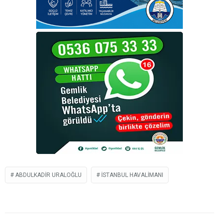
ABDULKADIR URALOĞLU
İSTANBUL HAVALIMANI