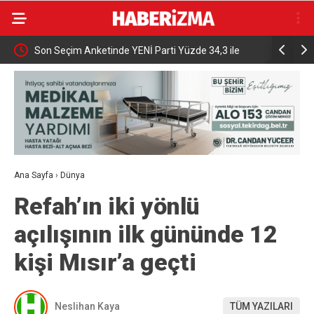
Son Seçim Anketinde YENİ Parti Yüzde 34,3 ile
HAVELSAN 
Birinci Sırada
Yapay Zeka
Ana Sayfa
›
Dünya
Refah’ın iki yönlü
açılışının ilk gününde 12
kişi Mısır’a geçti
Neslihan Kaya
TÜM YAZILARI