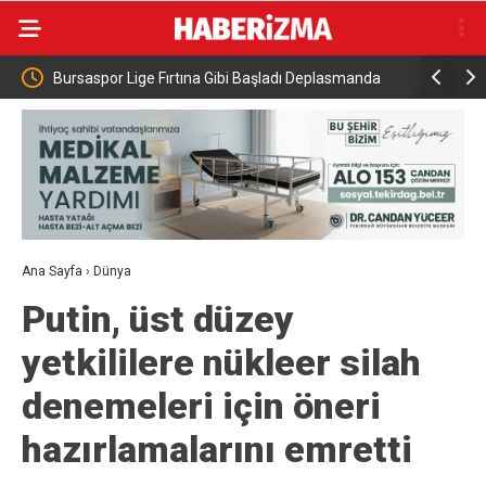
bi Başladı Deplasmanda
DTSO Meclisi’nden siyasi parti liderlerine ’Ç
tti
Yasa’ çağrısı
Ana Sayfa
›
Dünya
Putin, üst düzey
yetkililere nükleer silah
denemeleri için öneri
hazırlamalarını emretti