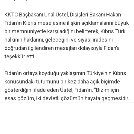
KKTC Başbakanı Ünal Üstel, Dışişleri Bakanı Hakan
Fidan’ın Kıbrıs meselesine ilişkin açıklamalarını büyük
bir memnuniyetle karşıladığını belirterek, Kıbrıs Türk
halkının haklarını, geleceğini ve siyasi iradesini
doğrudan ilgilendiren mesajları dolayısıyla Fidan’a
teşekkür etti.
Fidan’ın ortaya koyduğu yaklaşımın Türkiye’nin Kıbrıs
konusundaki tutumunu bir kez daha açık biçimde
gösterdiğini ifade eden Üstel, Fidan’ın, “Bizim için
esas çözüm, iki devletli çözümün hayata geçmesidir.
İdeal çözüm bu. Bizim durduğumuz yer bu”
sözlerinin Kıbrıs meselesinde yeni bir sayfanın
açılması gerektiğine yönelik güçlü bir mesaj
olduğunu kaydetti.