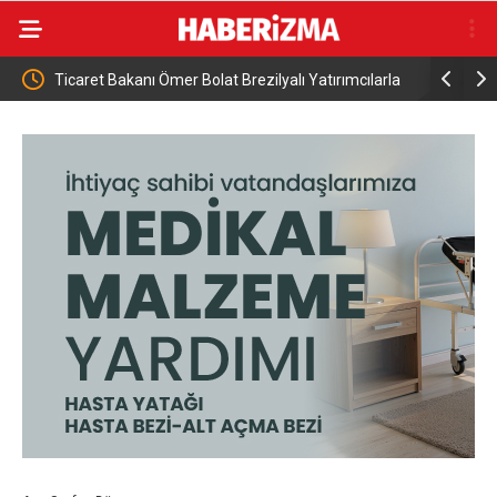
Ticaret Bakanı Ömer Bolat Brezilyalı Yatırımcılarla
Cumhurbaş
Görüştü
Başkanı Ze