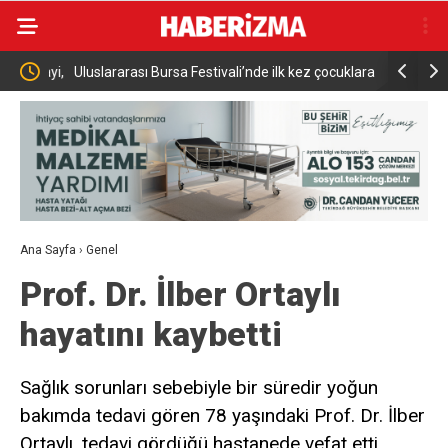
sanayi,
Uluslararası Bursa Festivali’nde ilk kez çocuklara
Adalet Bak
kapılarını açtı
Uğur Mumcu
Ana Sayfa
›
Genel
Prof. Dr. İlber Ortaylı
hayatını kaybetti
Sağlık sorunları sebebiyle bir süredir yoğun
bakımda tedavi gören 78 yaşındaki Prof. Dr. İlber
Ortaylı, tedavi gördüğü hastanede vefat etti.