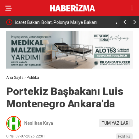
Almanya’da Ren Nehri’nde kuraklık alarmı: Su
Uludağ’da
seviyesinde tarihi düşüş yaşandı
Ana Sayfa
›
Politika
Portekiz Başbakanı Luis
Montenegro Ankara’da
Neslihan Kaya
TÜM YAZILARI
Giriş: 07-07-2026 22:01
Politika