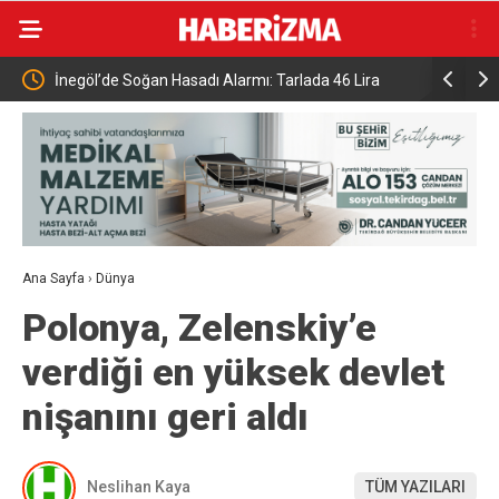
da 46 Lira
İstanbul Havalimanı 4 Ana Pisti İçin Geri Sayım
H
Başladı
Ge
Ana Sayfa
›
Dünya
Polonya, Zelenskiy’e
verdiği en yüksek devlet
nişanını geri aldı
Neslihan Kaya
TÜM YAZILARI