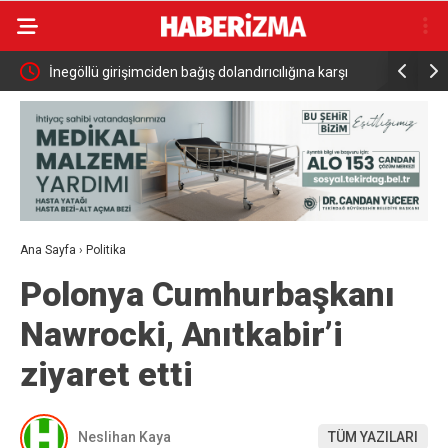
le
İnegöllü girişimciden bağış dolandırıcılığına karşı
Başkan Ara
dijital çözüm: “Askıda”
Ana Sayfa
›
Politika
Polonya Cumhurbaşkanı
Nawrocki, Anıtkabir’i
ziyaret etti
Neslihan Kaya
TÜM YAZILARI