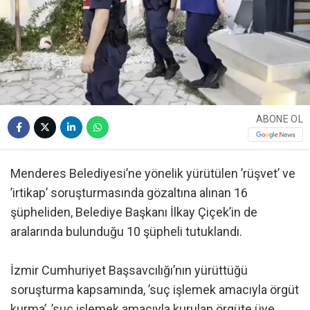
ABONE OL
Menderes Belediyesi’ne yönelik yürütülen ’rüşvet’ ve
’irtikap’ soruşturmasında gözaltına alınan 16
şüpheliden, Belediye Başkanı İlkay Çiçek’in de
aralarında bulunduğu 10 şüpheli tutuklandı.
İzmir Cumhuriyet Başsavcılığı’nın yürüttüğü
soruşturma kapsamında, ’suç işlemek amacıyla örgüt
kurma’, ’suç işlemek amacıyla kurulan örgüte üye