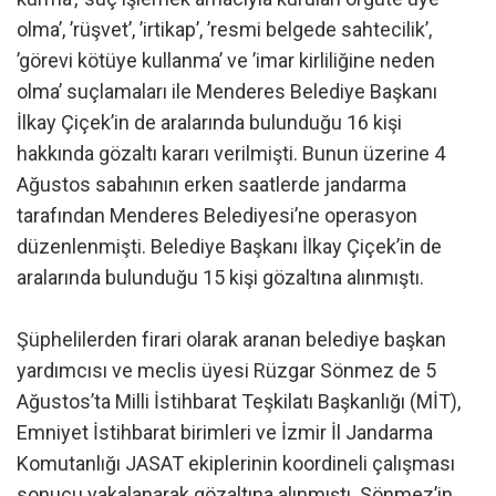
olma’, ’rüşvet’, ’irtikap’, ’resmi belgede sahtecilik’,
’görevi kötüye kullanma’ ve ’imar kirliliğine neden
olma’ suçlamaları ile Menderes Belediye Başkanı
İlkay Çiçek’in de aralarında bulunduğu 16 kişi
hakkında gözaltı kararı verilmişti. Bunun üzerine 4
Ağustos sabahının erken saatlerde jandarma
tarafından Menderes Belediyesi’ne operasyon
düzenlenmişti. Belediye Başkanı İlkay Çiçek’in de
aralarında bulunduğu 15 kişi gözaltına alınmıştı.
Şüphelilerden firari olarak aranan belediye başkan
yardımcısı ve meclis üyesi Rüzgar Sönmez de 5
Ağustos’ta Milli İstihbarat Teşkilatı Başkanlığı (MİT),
Emniyet İstihbarat birimleri ve İzmir İl Jandarma
Komutanlığı JASAT ekiplerinin koordineli çalışması
sonucu yakalanarak gözaltına alınmıştı. Sönmez’in