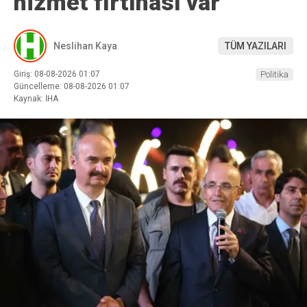
hizmet fırtınası var”
Neslihan Kaya
TÜM YAZILARI
Giriş: 08-08-2026 01:07
Politika
Güncelleme: 08-08-2026 01:07
Kaynak: İHA