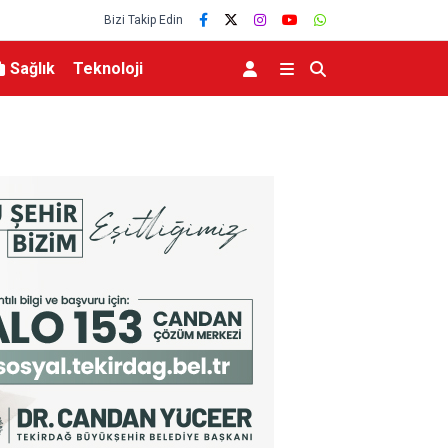
Bizi Takip Edin
Sağlık
Teknoloji
arını İnceledi
Hayat kurtaran manevra