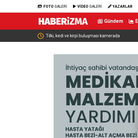
FOTO
GALERİ
VİDEO
GALERİ
YAZARLAR
Gündem
Büyükşehir Harmancık’ta da yolları yeniliyor