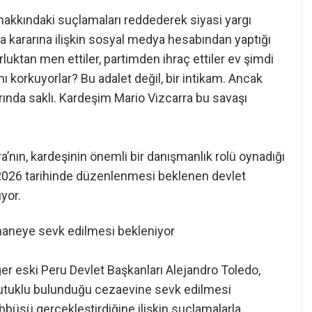
hakkındaki suçlamaları reddederek siyasi yargı
 kararına ilişkin sosyal medya hesabından yaptığı
uktan men ettiler, partimden ihraç ettiler ev şimdi
ı korkuyorlar? Bu adalet değil, bir intikam. Ancak
rında saklı. Kardeşim Mario Vizcarra bu savaşı
a’nın, kardeşinin önemli bir danışmanlık rolü oynadığı
n 2026 tarihinde düzenlenmesi beklenen devlet
yor.
ishaneye sevk edilmesi bekleniyor
ğer eski Peru Devlet Başkanları Alejandro Toledo,
tutuklu bulunduğu cezaevine sevk edilmesi
ebbüsü gerçekleştirdiğine ilişkin suçlamalarla