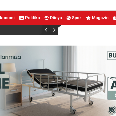
Ekonomi
Politika
Dünya
Spor
Magazin
Sağlık Bakanı Memişoğlu Batman Sağlık Yatırıml