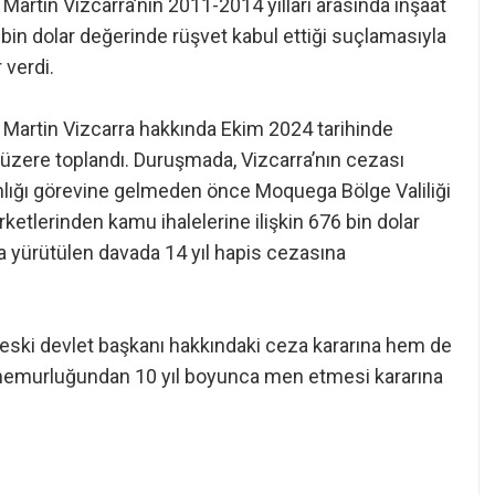
Martin Vizcarra’nın 2011-2014 yılları arasında inşaat
6 bin dolar değerinde rüşvet kabul ettiği suçlamasıyla
 verdi.
 Martin Vizcarra hakkında Ekim 2024 tarihinde
üzere toplandı. Duruşmada, Vizcarra’nın cezası
anlığı görevine gelmeden önce Moquega Bölge Valiliği
irketlerinden kamu ihalelerine ilişkin 676 bin dolar
a yürütülen davada 14 yıl hapis cezasına
eski devlet başkanı hakkındaki ceza kararına hem de
t memurluğundan 10 yıl boyunca men etmesi kararına