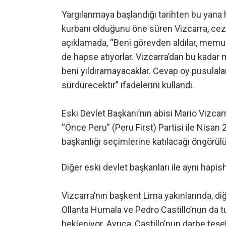
Yargılanmaya başlandığı tarihten bu yana 
kurbanı olduğunu öne süren Vizcarra, ceza
açıklamada, “Beni görevden aldılar, memurl
de hapse atıyorlar. Vizcarra’dan bu kadar m
beni yıldıramayacaklar. Cevap oy pusulala
sürdürecektir” ifadelerini kullandı.
Eski Devlet Başkanı’nın abisi Mario Vizcarr
“Önce Peru” (Peru First) Partisi ile Nisa
başkanlığı seçimlerine katılacağı öngörülü
Diğer eski devlet başkanları ile aynı hap
Vizcarra’nın başkent Lima yakınlarında, di
Ollanta Humala ve Pedro Castillo’nun da 
bekleniyor. Ayrıca, Castillo’nun darbe teş