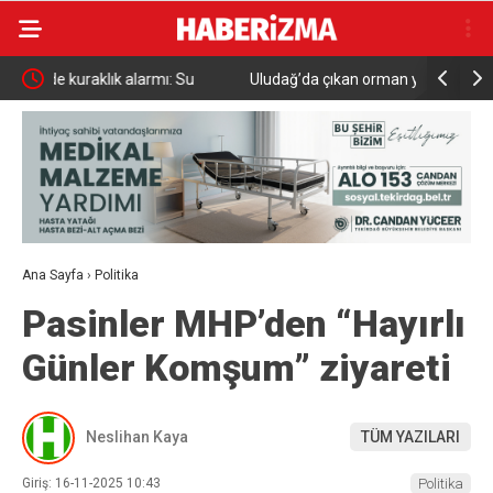
Uludağ’da çıkan orman yangını söndürüldü
MGK 6 Ağu
Güvenlik 
Ana Sayfa
›
Politika
Pasinler MHP’den “Hayırlı
Günler Komşum” ziyareti
Neslihan Kaya
TÜM YAZILARI
Giriş: 16-11-2025 10:43
Politika