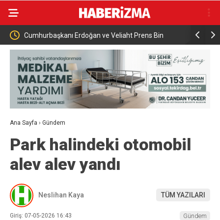
 ortak
Cumhurbaşkanı Erdoğan ve Veliaht Prens Bin
Türkiye, S
Selman Mekkede Görüştü
savunma a
Ana Sayfa
›
Gündem
Park halindeki otomobil
alev alev yandı
Neslihan Kaya
TÜM YAZILARI
Giriş: 07-05-2026 16:43
Gündem