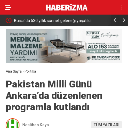
zar
Bursa’da 530 yıllık sünnet geleneği yaşatıldı
6. Persei
Karacabey
Ana Sayfa
›
Politika
Pakistan Milli Günü
Ankara’da düzenlenen
programla kutlandı
Neslihan Kaya
TÜM YAZILARI