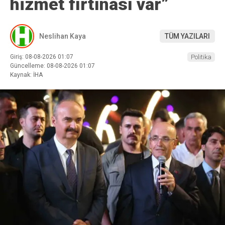
hizmet fırtınası var”
Neslihan Kaya
TÜM YAZILARI
Giriş: 08-08-2026 01:07
Politika
Güncelleme: 08-08-2026 01:07
Kaynak: İHA