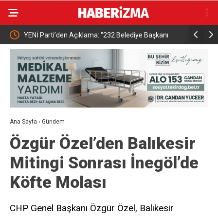
Kamu
YENİ Parti’den Açıklama: “232 Belediye Başkanı
Başkan Sub
CHP’den İstifa Etti, Ay Sonunda 300’ü Geçebilir”
iddiaların
Ana Sayfa
›
Gündem
Özgür Özel’den Balıkesir
Mitingi Sonrası İnegöl’de
Köfte Molası
CHP Genel Başkanı Özgür Özel, Balıkesir