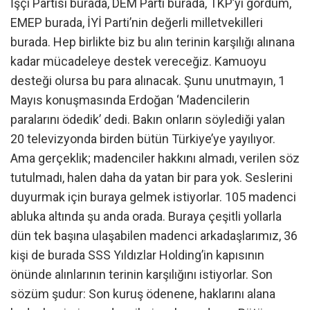
İşçi Partisi burada, DEM Parti burada, TKP’yi gördüm,
EMEP burada, İYİ Parti’nin değerli milletvekilleri
burada. Hep birlikte biz bu alın terinin karşılığı alınana
kadar mücadeleye destek vereceğiz. Kamuoyu
desteği olursa bu para alınacak. Şunu unutmayın, 1
Mayıs konuşmasında Erdoğan ‘Madencilerin
paralarını ödedik’ dedi. Bakın onların söylediği yalan
20 televizyonda birden bütün Türkiye’ye yayılıyor.
Ama gerçeklik; madenciler hakkını almadı, verilen söz
tutulmadı, halen daha da yatan bir para yok. Seslerini
duyurmak için buraya gelmek istiyorlar. 105 madenci
abluka altında şu anda orada. Buraya çeşitli yollarla
dün tek başına ulaşabilen madenci arkadaşlarımız, 36
kişi de burada SSS Yıldızlar Holding’in kapısının
önünde alınlarının terinin karşılığını istiyorlar. Son
sözüm şudur: Son kuruş ödenene, haklarını alana