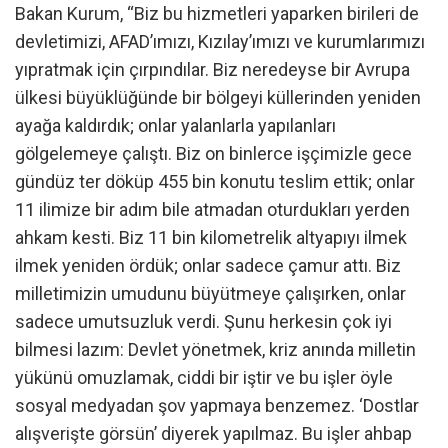
Bakan Kurum, “Biz bu hizmetleri yaparken birileri de
devletimizi, AFAD’ımızı, Kızılay’ımızı ve kurumlarımızı
yıpratmak için çırpındılar. Biz neredeyse bir Avrupa
ülkesi büyüklüğünde bir bölgeyi küllerinden yeniden
ayağa kaldırdık; onlar yalanlarla yapılanları
gölgelemeye çalıştı. Biz on binlerce işçimizle gece
gündüz ter döküp 455 bin konutu teslim ettik; onlar
11 ilimize bir adım bile atmadan oturdukları yerden
ahkam kesti. Biz 11 bin kilometrelik altyapıyı ilmek
ilmek yeniden ördük; onlar sadece çamur attı. Biz
milletimizin umudunu büyütmeye çalışırken, onlar
sadece umutsuzluk verdi. Şunu herkesin çok iyi
bilmesi lazım: Devlet yönetmek, kriz anında milletin
yükünü omuzlamak, ciddi bir iştir ve bu işler öyle
sosyal medyadan şov yapmaya benzemez. ‘Dostlar
alışverişte görsün’ diyerek yapılmaz. Bu işler ahbap