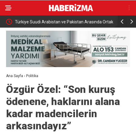
namıyor
Türkiye Suudi Arabistan ve Pakistan Arasında Ortak
Rusya açık
Savunma Anlaşması
saldırısı
Ana Sayfa
›
Politika
Özgür Özel: “Son kuruş
ödenene, haklarını alana
kadar madencilerin
arkasındayız”