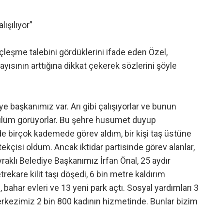
ışılıyor”
leşme talebini gördüklerini ifade eden Özel,
yısının arttığına dikkat çekerek sözlerini şöyle
e başkanımız var. Arı gibi çalışıyorlar ve bunun
 zulüm görüyorlar. Bu şehre husumet duyup
e birçok kademede görev aldım, bir kişi taş üstüne
kçisi oldum. Ancak iktidar partisinde görev alanlar,
yraklı Belediye Başkanımız İrfan Önal, 25 aydır
etrekare kilit taşı döşedi, 6 bin metre kaldırım
 bahar evleri ve 13 yeni park açtı. Sosyal yardımları 3
rkezimiz 2 bin 800 kadının hizmetinde. Bunlar bizim