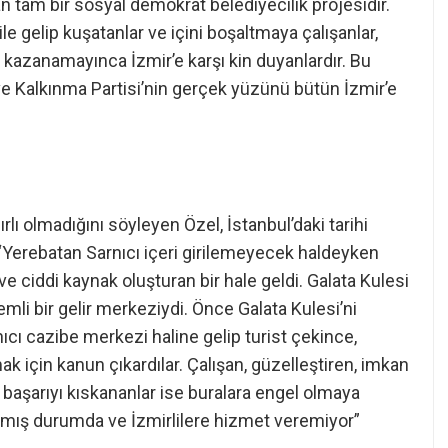
an tam bir sosyal demokrat belediyecilik projesidir.
 ile gelip kuşatanlar ve içini boşaltmaya çalışanlar,
 kazanamayınca İzmir’e karşı kin duyanlardır. Bu
e Kalkınma Partisi’nin gerçek yüzünü bütün İzmir’e
rlı olmadığını söyleyen Özel, İstanbul’daki tarihi
“Yerebatan Sarnıcı içeri girilemeyecek haldeyken
ve ciddi kaynak oluşturan bir hale geldi. Galata Kulesi
mli bir gelir merkeziydi. Önce Galata Kulesi’ni
nıcı cazibe merkezi haline gelip turist çekince,
k için kanun çıkardılar. Çalışan, güzelleştiren, imkan
u başarıyı kıskananlar ise buralara engel olmaya
ılmış durumda ve İzmirlilere hizmet veremiyor”