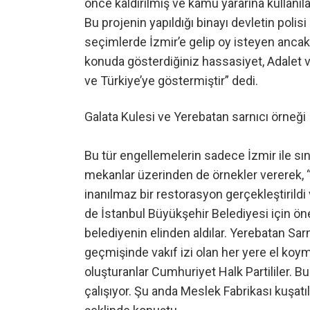
önce kaldırılmış ve kamu yararına kullanıl
Bu projenin yapıldığı binayı devletin polisi
seçimlerde İzmir’e gelip oy isteyen ancak
konuda gösterdiğiniz hassasiyet, Adalet v
ve Türkiye’ye göstermiştir” dedi.
Galata Kulesi ve Yerebatan sarnıcı örneği
Bu tür engellemelerin sadece İzmir ile sını
mekanlar üzerinden de örnekler vererek, 
inanılmaz bir restorasyon gerçekleştirildi 
de İstanbul Büyükşehir Belediyesi için öne
belediyenin elinden aldılar. Yerebatan Sar
geçmişinde vakıf izi olan her yere el koyma
oluşturanlar Cumhuriyet Halk Partililer. B
çalışıyor. Şu anda Meslek Fabrikası kuşat