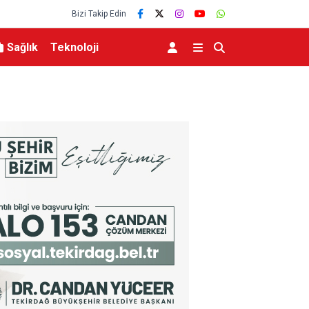
Bizi Takip Edin
Sağlık
Teknoloji
AK Parti Adana İl Başkanı Özkan: “”Türkiye Yüzy
teşkilatımızla yürüyoruz”