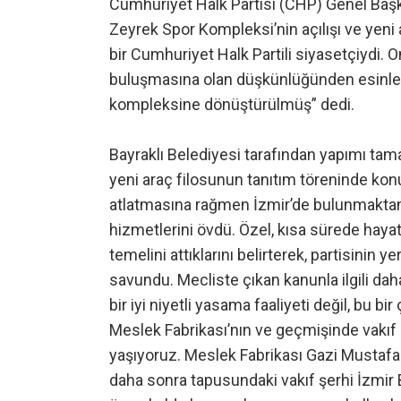
Cumhuriyet Halk Partisi (CHP) Genel Başka
Zeyrek Spor Kompleksi’nin açılışı ve yeni ar
bir Cumhuriyet Halk Partili siyasetçiydi. 
buluşmasına olan düşkünlüğünden esinlener
kompleksine dönüştürülmüş” dedi.
Bayraklı Belediyesi tarafından yapımı tam
yeni araç filosunun tanıtım töreninde ko
atlatmasına rağmen İzmir’de bulunmaktan 
hizmetlerini övdü. Özel, kısa sürede hayat
temelini attıklarını belirterek, partisinin
savundu. Mecliste çıkan kanunla ilgili dah
bir iyi niyetli yasama faaliyeti değil, bu b
Meslek Fabrikası’nın ve geçmişinde vakıf iz
yaşıyoruz. Meslek Fabrikası Gazi Mustafa
daha sonra tapusundaki vakıf şerhi İzmir B