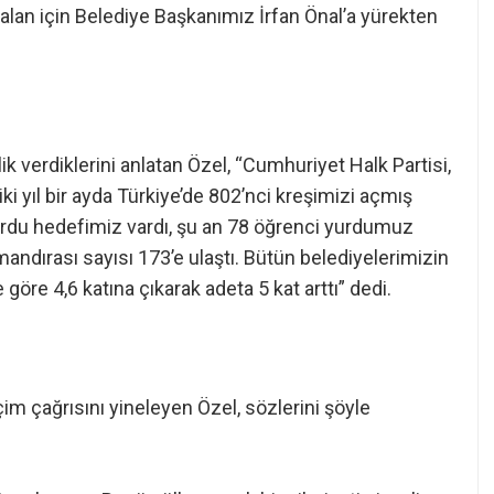
 alan için Belediye Başkanımız İrfan Önal’a yürekten
k verdiklerini anlatan Özel, “Cumhuriyet Halk Partisi,
 iki yıl bir ayda Türkiye’de 802’nci kreşimizi açmış
urdu hedefimiz vardı, şu an 78 öğrenci yurdumuz
 mandırası sayısı 173’e ulaştı. Bütün belediyelerimizin
öre 4,6 katına çıkarak adeta 5 kat arttı” dedi.
m çağrısını yineleyen Özel, sözlerini şöyle