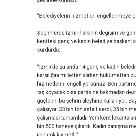
şeklinde konuştu.
“Belediyelerin hizmetleri engellenmeye çal
Seçimlerde İzmir halkının değişim ve genç
kentteki genç ve kadın belediye başkanı sa
sürdürdü:
“İzmir’de şu anda 14 genç ve kadın belediy
karşılığını milletten alırken hükümetten
hizmetlerini engelliyorsunuz. Ben partimd
taş koyacak olsa partisine bakmadan deste
güçlerini bu şehrin aleyhine kullanıyor. Ba
çalışıyor. 33 bin ton asfalt serdi, 35 bin m
çalışması tamamladı. Yeni kent lokantaları,
bin 500 haneye çıkardı. Kadın danışma me
için çok kıymetli.”