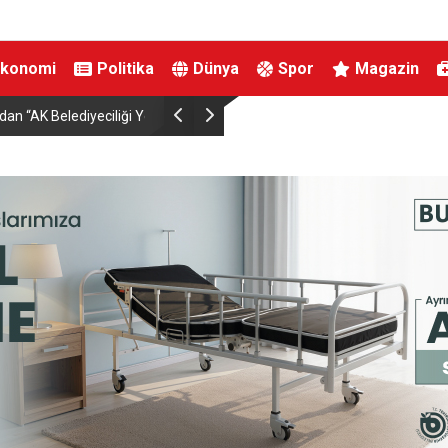
Ekonomi
Politika
Dünya
Spor
Magazin
 Gör” programı
Buharkent’te festival coşkusu Eypio ile sürdü