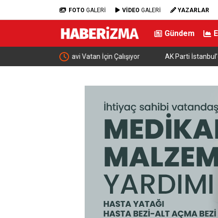
FOTO
GALERİ
VİDEO
GALERİ
YAZARLAR
Gündem
n İçin Çalışıyor
AK Parti İstanbul’dan “AK Belediyeciliği Yerinde