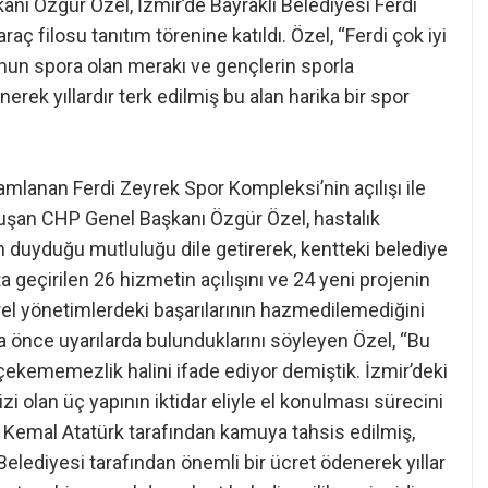
nı Özgür Özel, İzmir’de Bayraklı Belediyesi Ferdi
aç filosu tanıtım törenine katıldı. Özel, “Ferdi çok iyi
Onun spora olan merakı ve gençlerin sporla
ek yıllardır terk edilmiş bu alan harika bir spor
amlanan Ferdi Zeyrek Spor Kompleksi’nin açılışı ile
nuşan CHP Genel Başkanı Özgür Özel, hastalık
duyduğu mutluluğu dile getirerek, kentteki belediye
a geçirilen 26 hizmetin açılışını ve 24 yeni projenin
 yerel yönetimlerdeki başarılarının hazmedilemediğini
a önce uyarılarda bulunduklarını söyleyen Özel, “Bu
ir çekememezlik halini ifade ediyor demiştik. İzmir’deki
i olan üç yapının iktidar eliyle el konulması sürecini
 Kemal Atatürk tarafından kamuya tahsis edilmiş,
elediyesi tarafından önemli bir ücret ödenerek yıllar