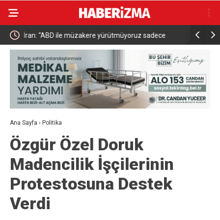
e
Kestel’de yollar yenilenip genişletiliyor
Abdülhami
uyoruz”
İçin Çalışı
Ana Sayfa
›
Politika
Özgür Özel Doruk
Madencilik İşçilerinin
Protestosuna Destek
Verdi