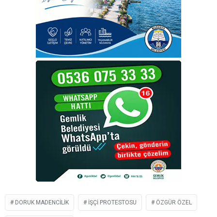
DORUK MADENCILIK
İŞÇI PROTESTOSU
ÖZGÜR ÖZEL