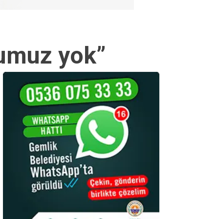
numuz yok”