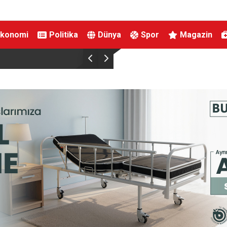
Ekonomi
Politika
Dünya
Spor
Magazin
ç
Bakan Göktaş, Ağrı’da şehit yakınları ve gaziler
Türkiye tarihi bir adımdır”