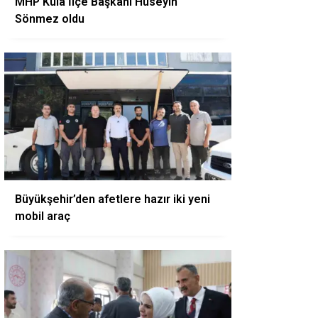
MHP Kula İlçe Başkanı Hüseyin
Sönmez oldu
Büyükşehir’den afetlere hazır iki yeni
mobil araç