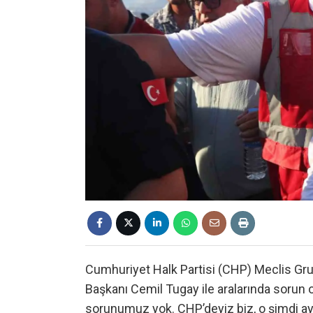
Cumhuriyet Halk Partisi (CHP) Meclis Gru
Başkanı Cemil Tugay ile aralarında sorun ol
sorunumuz yok. CHP’deyiz biz, o şimdi ayrı