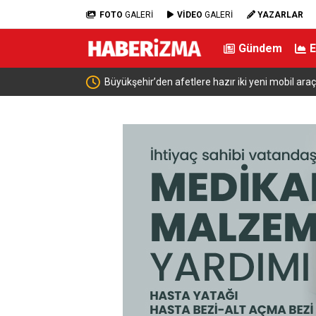
FOTO
GALERİ
VİDEO
GALERİ
YAZARLAR
Gündem
Büyükşehir’den afetlere hazır iki yeni mobil ara