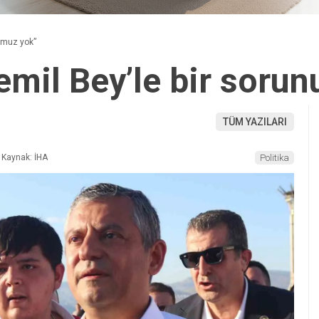
umuz yok”
emil Bey’le bir soru
TÜM YAZILARI
Kaynak: İHA
Politika