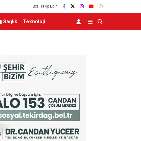
Bizi Takip Edin
Sağlık
Teknoloji
le buluştu: “Terörsüz
Milli Dayanışma ve Toplumsal Bütünleşme Kanun
Yolunda