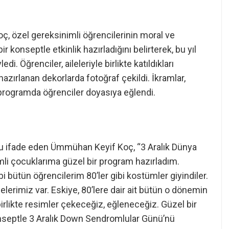
 özel gereksinimli öğrencilerinin moral ve
ir konseptle etkinlik hazırladığını belirterek, bu yıl
i. Öğrenciler, aileleriyle birlikte katıldıkları
hazırlanan dekorlarda fotoğraf çekildi. İkramlar,
ğı programda öğrenciler doyasıya eğlendi.
u ifade eden Ümmühan Keyif Koç, “3 Aralık Dünya
imli çocuklarıma güzel bir program hazırladım.
i bütün öğrencilerim 80’ler gibi kostümler giyindiler.
elerimiz var. Eskiye, 80’lere dair ait bütün o dönemin
birlikte resimler çekeceğiz, eğleneceğiz. Güzel bir
onseptle 3 Aralık Down Sendromlular Günü’nü