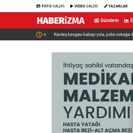
FOTO
GALERİ
VİDEO
GALERİ
YAZARLAR
Gündem
yan şahıslara baskın
Kardeş kavgası babayı yola, polisi sokağa döktü