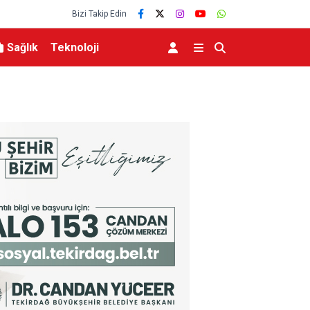
Bizi Takip Edin
Sağlık
Teknoloji
 buluşmalar
Kırkımcıların yaz sezonunda gelirleri genel mü