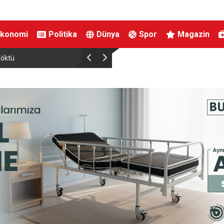
Ekonomi
Politika
Dünya
Spor
Magazin
Osmangazi Belediyesi’nden istihdam sağlayan