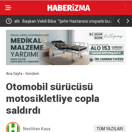
gözaltı
Başkan Vekili Biba: “Şehir Hastanesi otoparkı bu ay
Sağlık Bak
hizmete açılacak”
Denetledi
Ana Sayfa
›
Gündem
Otomobil sürücüsü
motosikletliye copla
saldırdı
Neslihan Kaya
TÜM YAZILARI