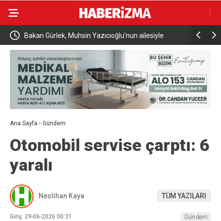
AK Parti Kars İl Başkanı Muammer Sancar: “25 yıldır
İletişim 
milletimizin emanetini taşıyoruz”
Seçimlerin
Ana Sayfa
›
Gündem
Otomobil servise çarptı: 6
yaralı
Neslihan Kaya
TÜM YAZILARI
Giriş: 29-06-2026 00:31
Gündem