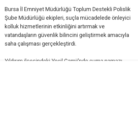
Bursa İl Emniyet Müdürlüğü Toplum Destekli Polislik
Şube Müdürlüğü ekipleri, suçla mücadelede önleyici
kolluk hizmetlerinin etkinliğini artırmak ve
vatandaşların güvenlik bilincini geliştirmek amacıyla
saha çalışması gerçekleştirdi.
Yıldırım ilçesindeki Yeşil Camii’nde cuma namazı
sonrasında gerçekleştirilen çalışmada polis ekipleri
vatandaşlarla birebir iletişim kurarak karşı karşıya
kalabilecekleri riskler konusunda bilgilendirmelerde
bulundu.
Çalışma kapsamında vatandaşlara iletişim yoluyla
dolandırıcılık olaylarının önlenmesi, güvenli sosyal
medya kullanımı, yasa dışı bahis ve kumarla