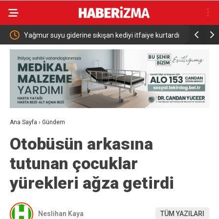
Yağmur suyu giderine sıkışan kediyi itfaiye kurtardı
Ünlü estet
dokunuş
Ana Sayfa
›
Gündem
Otobüsün arkasına
tutunan çocuklar
yürekleri ağza getirdi
Neslihan Kaya
TÜM YAZILARI