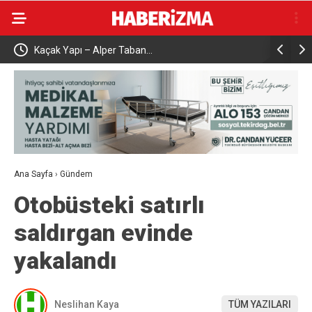
Kaçak Yapı – Alper Taban…
Çalışma ve S
attı
Karabük’te 
Ana Sayfa
›
Gündem
Otobüsteki satırlı
saldırgan evinde
yakalandı
Neslihan Kaya
TÜM YAZILARI