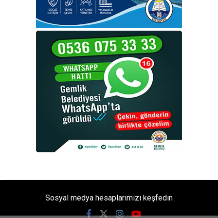
Sosyal medya hesaplarımızı keşfedin