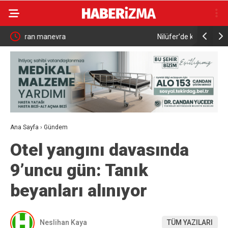
Nilüfer’de kent rehberi ve imar durumu sorgulama
Depoda ç
yenilendi
Ana Sayfa
›
Gündem
Otel yangını davasında
9’uncu gün: Tanık
beyanları alınıyor
Neslihan Kaya
TÜM YAZILARI