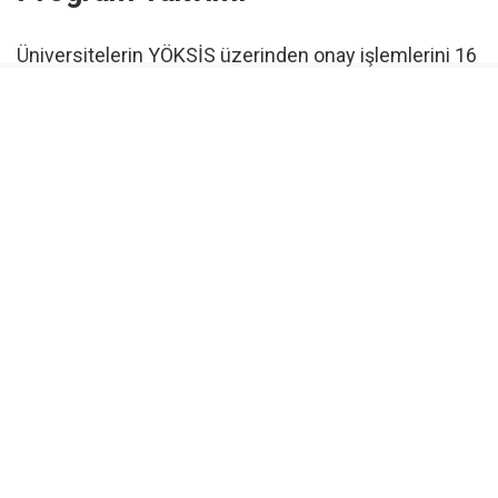
Üniversitelerin YÖKSİS üzerinden onay işlemlerini 16
Eylül 2026 tarihine kadar tamamlaması bekleniyor.
Orta Doğu Teknik Üniversitesi tarafından
gerçekleştirilecek Seviye Tespit Sınavı (STS) 5-6-7
Ekim 2026 tarihlerinde düzenlenecek. Eğitim süreci
ise Ekim 2026 ile Ocak 2027 tarihleri arasında
yürütülecek.