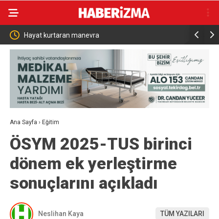
Hayat kurtaran manevra
Nilüfer’de ke
yenilendi
Ana Sayfa
›
Eğitim
ÖSYM 2025-TUS birinci
dönem ek yerleştirme
sonuçlarını açıkladı
Neslihan Kaya
TÜM YAZILARI