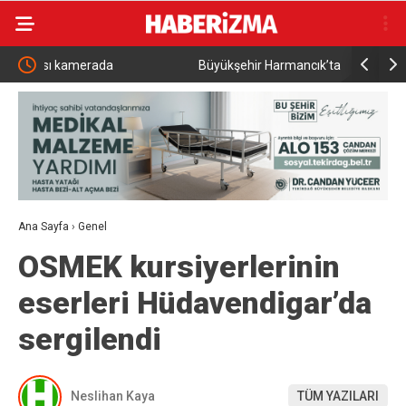
Büyükşehir Harmancık’ta da yolları yeniliyor
Sağlık B
Yatırımlar
Ana Sayfa
›
Genel
OSMEK kursiyerlerinin
eserleri Hüdavendigar’da
sergilendi
Neslihan Kaya
TÜM YAZILARI