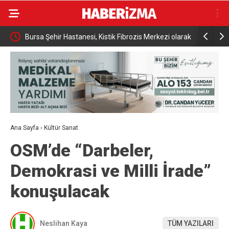
Bursa Şehir Hastanesi, Kistik Fibrozis Merkezi olarak
BUÜ’nün la
tescillendi
hizmetind
Ana Sayfa
›
Kültür Sanat
OSM’de “Darbeler,
Demokrasi ve Milli İrade”
konuşulacak
Neslihan Kaya
TÜM YAZILARI