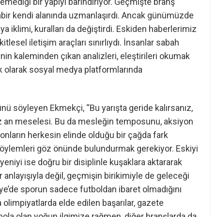
remediği bir yapıyı barındırıyor. Geçmişte branş
habir kendi alanında uzmanlaşırdı. Ancak günümüzde
 iklimi, kuralları da değiştirdi. Eskiden haberlerimiz
lesel iletişim araçları sınırlıydı. İnsanlar sabah
nin kaleminden çıkan analizleri, eleştirileri okumak
lık olarak sosyal medya platformlarında
nü söyleyen Ekmekçi, “Bu yarışta geride kalırsanız,
z an meselesi. Bu da mesleğin temposunu, aksiyon
efonların herkesin elinde olduğu bir çağda fark
e söylemleri göz önünde bulundurmak gerekiyor. Eskiyi
niyi ise doğru bir disiplinle kuşaklara aktararak
anlayışıyla değil, geçmişin birikimiyle de geleceği
ye’de sporun sadece futboldan ibaret olmadığını
a olimpiyatlarda elde edilen başarılar, gazete
bola olan yoğun ilgimize rağmen, diğer branşlarda da