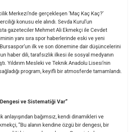
cilik Merkezi’nde gerçekleşen ‘Maç Kaç Kaç?’
ciliği konusu ele alındı. Sevda Kurul’un
ta gazeteciler Mehmet Ali Ekmekçi ile Cevdet
işiminin yanı sıra spor haberlerinde eski ve yeni
ı Bursaspor’un ilk ve son dönemine dair düşüncelerini
 haber dili, tarafsızlık ilkesi ile sosyal medyanın
aştı. Yıldırım Mesleki ve Teknik Anadolu Lisesi’nin
 sağladığı program, keyifli bir atmosferde tamamlandı.
 Dengesi ve Sistematiği Var”
ik anlayışından bağımsız, kendi dinamikleri ve
mekçi, “Bu alanın kendine özgü bir dengesi, bir