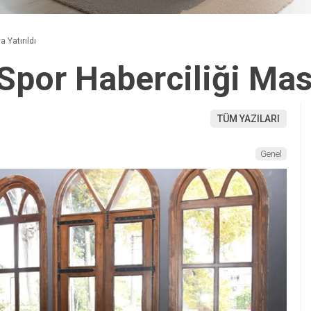
 Yatırıldı
por Haberciliği Masa
TÜM YAZILARI
Genel