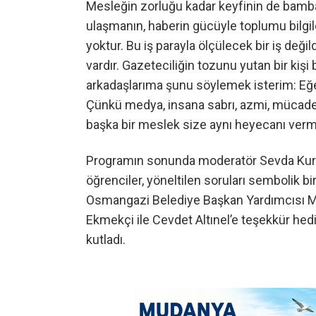
Mesleğin zorluğu kadar keyfinin de bamba
ulaşmanın, haberin gücüyle toplumu bilgi
yoktur. Bu iş parayla ölçülecek bir iş d
vardır. Gazeteciliğin tozunu yutan bir ki
arkadaşlarıma şunu söylemek isterim: Eğe
Çünkü medya, insana sabrı, azmi, mücadeley
başka bir meslek size aynı heyecanı ver
Programın sonunda moderatör Sevda Kuru
öğrenciler, yöneltilen soruları sembolik bir
Osmangazi Belediye Başkan Yardımcısı Mu
Ekmekçi ile Cevdet Altınel’e teşekkür he
kutladı.