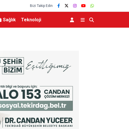
Bizi Takip Edin
Sağlık
Teknoloji
üdahale başlatıldı
Bakan Yumaklı: “Son 24 yılda milli park sayısını 