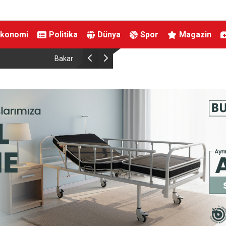
Ekonomi
Politika
Dünya
Spor
Magazin
İnegöl’de orman yangını; Havadan ve karadan m