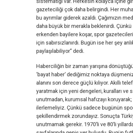
sistematiği var. Herkesin kolayca içine gi
gazeteciliği çok daha belirgindi. Her mu
bu ayrımlar giderek azaldı. Çağımızın medya
daha büyük bir merakla beklenirdi. Çünkü kit
erkenden bayilere koşar, spor gazetecileri
için sabırsızlanırdı. Bugün ise her şey an
paylaşılabiliyor” dedi.
Haberciliğin bir zaman yarışına dönüştüğü
‘bayat haber’ dediğimiz noktaya düşmeni
alanını son derece güçlü kılıyor. Akıllı tel
yaratmak için yeni dengeleri, kuralları v
unutmadan, kurumsal hafızayı koruyarak; ye
ilerlemeliyiz. Çünkü sadece bugünün spor 
şekillendirmek zorundayız. Sonuçta Türki
unutmamak gerekir. 1970’li ve 80’li yıllard
sayfalarında geniş yer bulurdu. Bugün fut