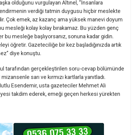
şka olduğunu vurgulayan Altınel, “İnsanlara
lendirmenin verdiği tatmin duygusu hiçbir meslekte
eğildir. Çok emek, az kazanç ama yüksek manevi doyum
şi bu mesleği kolay kolay bırakamaz. Bu yüzden genç
r bu mesleğe başlıyorsanız, sonuna kadar gidin.
i öğretir. Gazeteciliğe bir kez başladığınızda artık
mez” diye konuştu.
l tarafından gerçekleştirilen soru-cevap bölümünde
 mizansenle sarı ve kırmızı kartlarla yanıtladı.
tlu Esendemir, usta gazeteciler Mehmet Ali
diyesi takdim ederek, emeği geçen herkesi yürekten