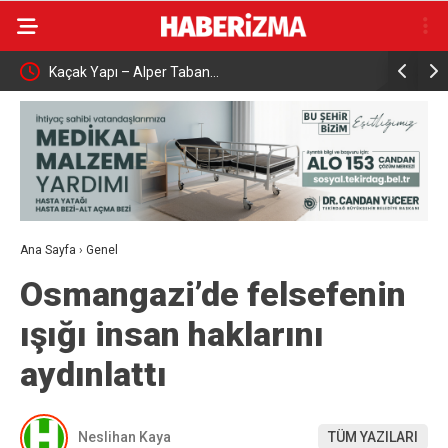
Çalışma ve Sosyal Güvenlik Bakanı Işıkhan
İletişim 
Karabük’te Temaslarda Bulundu
kampany
Ana Sayfa
›
Genel
Osmangazi’de felsefenin
ışığı insan haklarını
aydınlattı
Neslihan Kaya
TÜM YAZILARI