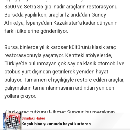
3500 ve Setra S6 gibi nadir araçların restorasyonu
Bursa’da yapılırken, araçlar İzlanda’dan Güney
Afrika’ya, İspanya’dan Kazakistan’a kadar dünyanın
farklı ülkelerine gönderiliyor.
Bursa, binlerce yıllık karoser kültürünü klasik araç
restorasyonuyla yaşatıyor. Kentteki atölyelerde,
Türkiye’de bulunmayan çok sayıda klasik otomobil ve
otobüs yurt dışından getirilerek yeniden hayat
buluyor. Tamamen el işçiliğiyle restore edilen araçlar,
çalışmaların tamamlanmasının ardından yeniden
yollara çıkıyor.
Klasik araç tutkunu Hikmet Sungur, bu merakının
Sıradaki Haber
çocukluk yıllarına dayandığını belirterek, “Aslında
Kaçak bina yıkımında hayat kurtaran müdahale
klasik arabaların hepsine ilgileniyorum. Ben 1960