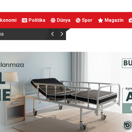
Ekonomi
Politika
Dünya
Spor
Magazin
racılar üzerinden
Kestel’de yollar yenilenip genişletiliyor