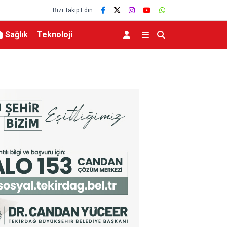
Bizi Takip Edin
Sağlık
Teknoloji
Abdülhamid Han Sondaj Gemisi 4 Yıldır Mavi Vat