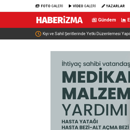
FOTO
GALERİ
VİDEO
GALERİ
YAZARLAR
Gündem
dı
İran: “ABD ile müzakere yürütmüyoruz sadece a
mesaj alışverişinde bulunuyoruz”