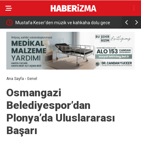
du
Mustafa Keser’den müzik ve kahkaha dolu gece
Karacabey’
ulaşmada
Ana Sayfa
›
Genel
Osmangazi
Belediyespor’dan
Plonya’da Uluslararası
Başarı