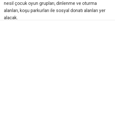
nesil çocuk oyun grupları, dinlenme ve oturma
alanları, koşu parkurları ile sosyal donatı alanları yer
alacak.
Projeler arasında Esentepe Mahallesi’ne yapılacak
olan “Şehitler Parkı” da yer alıyor. Parkın, 30 Ağustos
Zafer Bayramı’nda açılması planlanıyor.
Kentin yaşam kalitesini yükseltecek adımları planlı
şekilde attıklarını belirten Nilüfer Belediye Başkanı
Şadi Özdemir, “Nilüfer’i daha yeşil, daha nefes alan ve
her yaştan hemşehrimizin huzurla vakit
geçirebileceği bir kent haline getirmek ana
önceliklerimizden. Yıl sonuna kadar 7 ayrı
mahallemizde tamamlayacağımız bu parklar, mahalle
sakinlerimizin gündelik yaşamına ve sosyal