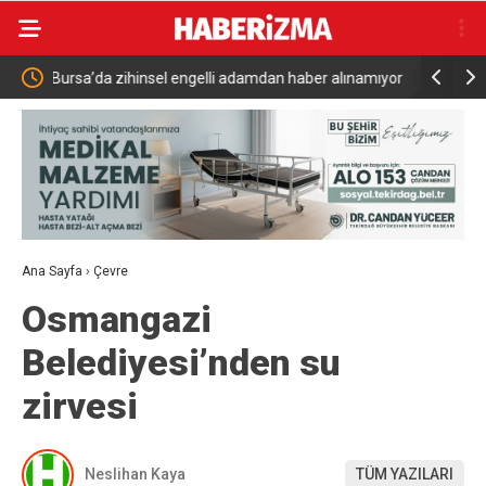
an haber alınamıyor
Türkiye Suudi Arabistan ve Pakistan Arasında Ort
Savunma Anlaşması
Ana Sayfa
›
Çevre
Osmangazi
Belediyesi’nden su
zirvesi
Neslihan Kaya
TÜM YAZILARI