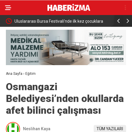
sanayi,
Uluslararası Bursa Festivali’nde ilk kez çocuklara
Adalet Bak
kapılarını açtı
Uğur Mumcu
Ana Sayfa
›
Eğitim
Osmangazi
Belediyesi’nden okullarda
afet bilinci çalışması
Neslihan Kaya
TÜM YAZILARI