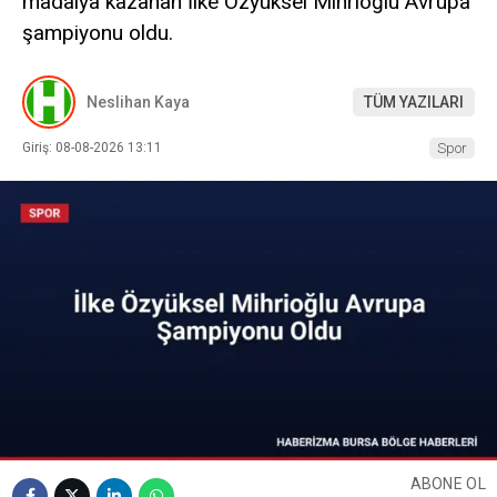
madalya kazanan İlke Özyüksel Mihrioğlu Avrupa
şampiyonu oldu.
Neslihan Kaya
TÜM YAZILARI
Giriş: 08-08-2026 13:11
Spor
ABONE OL