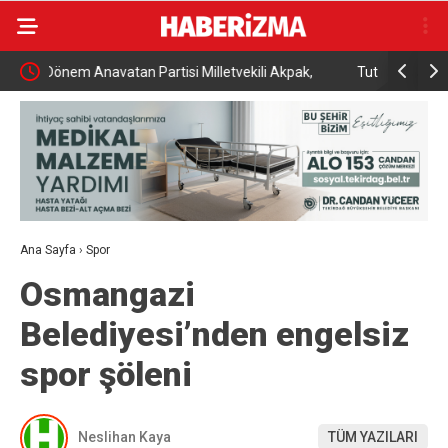
pak,
Tutuklu Başkan Günel’den cezaevinden mektuplu
Kanser 
açıklama
ve teda
Ana Sayfa
›
Spor
Osmangazi
Belediyesi’nden engelsiz
spor şöleni
Neslihan Kaya
TÜM YAZILARI