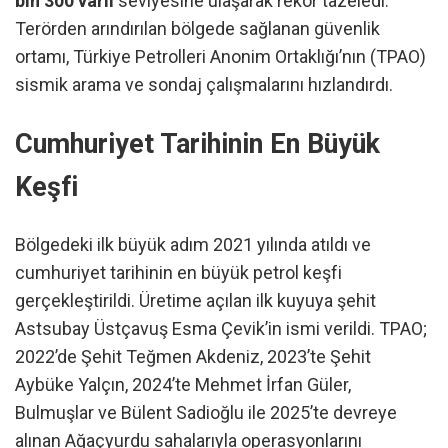
bin 300 varil
seviyesine ulaşarak rekor tazeledi.
Terörden arındırılan bölgede sağlanan güvenlik
ortamı, Türkiye Petrolleri Anonim Ortaklığı’nın (TPAO)
sismik arama ve sondaj çalışmalarını hızlandırdı.
Cumhuriyet Tarihinin En Büyük
Keşfi
Bölgedeki ilk büyük adım 2021 yılında atıldı ve
cumhuriyet tarihinin en büyük petrol keşfi
gerçekleştirildi. Üretime açılan ilk kuyuya şehit
Astsubay Üstçavuş Esma Çevik’in ismi verildi. TPAO;
2022’de Şehit Teğmen Akdeniz, 2023’te Şehit
Aybüke Yalçın, 2024’te Mehmet İrfan Güler,
Bulmuşlar ve Bülent Sadioğlu ile 2025’te devreye
alınan Ağaçyurdu sahalarıyla operasyonlarını