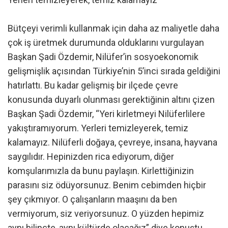
Bütçeyi verimli kullanmak için daha az maliyetle daha
çok iş üretmek durumunda olduklarını vurgulayan
Başkan Şadi Özdemir, Nilüfer’in sosyoekonomik
gelişmişlik açısından Türkiye’nin 5’inci sırada geldiğini
hatırlattı. Bu kadar gelişmiş bir ilçede çevre
konusunda duyarlı olunması gerektiğinin altını çizen
Başkan Şadi Özdemir, “Yeri kirletmeyi Nilüferlilere
yakıştıramıyorum. Yerleri temizleyerek, temiz
kalamayız. Nilüferli doğaya, çevreye, insana, hayvana
saygılıdır. Hepinizden rica ediyorum, diğer
komşularımızla da bunu paylaşın. Kirlettiğinizin
parasını siz ödüyorsunuz. Benim cebimden hiçbir
şey çıkmıyor. O çalışanların maaşını da ben
vermiyorum, siz veriyorsunuz. O yüzden hepimiz
aynı bilinçte, aynı kültürde olacağız” diye konuştu.