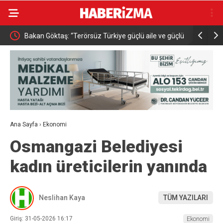
azlıgül
Bakan Göktaş: “Terörsüz Türkiye güçlü aile ve güçlü
2 İletişim
toplumun teminatıdır”
Belirledi
Ana Sayfa
›
Ekonomi
Osmangazi Belediyesi
kadın üreticilerin yanında
Neslihan Kaya
TÜM YAZILARI
Giriş: 31-05-2026 16:17
Ekonomi