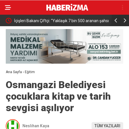
n en
İçişleri Bakanı Çiftçi: “Yaklaşık 7 bin 500 aranan şahsı
Adalet Ba
bu yılın ilk 7 yılında yakalamış durumdayız”
Başsavcısı
Ana Sayfa
›
Eğitim
Osmangazi Belediyesi
çocuklara kitap ve tarih
sevgisi aşılıyor
Neslihan Kaya
TÜM YAZILARI