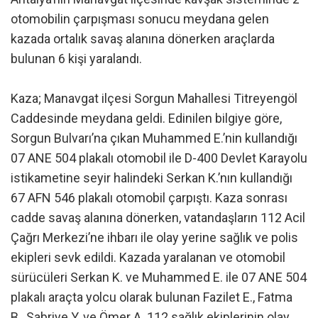
otomobilin çarpışması sonucu meydana gelen
kazada ortalık savaş alanına dönerken araçlarda
bulunan 6 kişi yaralandı.
Kaza; Manavgat ilçesi Sorgun Mahallesi Titreyengöl
Caddesinde meydana geldi. Edinilen bilgiye göre,
Sorgun Bulvarı’na çıkan Muhammed E.’nin kullandığı
07 ANE 504 plakalı otomobil ile D-400 Devlet Karayolu
istikametine seyir halindeki Serkan K.’nın kullandığı
67 AFN 546 plakalı otomobil çarpıştı. Kaza sonrası
cadde savaş alanına dönerken, vatandaşların 112 Acil
Çağrı Merkezi’ne ihbarı ile olay yerine sağlık ve polis
ekipleri sevk edildi. Kazada yaralanan ve otomobil
sürücüleri Serkan K. ve Muhammed E. ile 07 ANE 504
plakalı araçta yolcu olarak bulunan Fazilet E., Fatma
B., Sabriye Y. ve Ömer A. 112 sağlık ekiplerinin olay