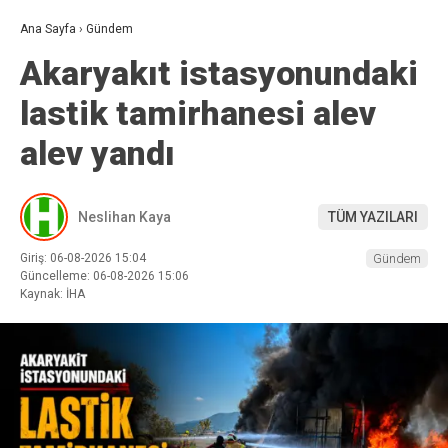
Ana Sayfa
›
Gündem
Akaryakıt istasyonundaki
lastik tamirhanesi alev
alev yandı
Neslihan Kaya
TÜM YAZILARI
Giriş: 06-08-2026 15:04
Gündem
Güncelleme: 06-08-2026 15:06
Kaynak: İHA