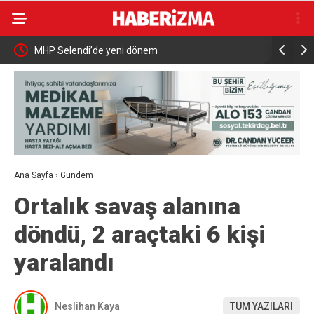
Otluk alanda çıkan yangın hızlı müdahale ile
Tarıms
söndürüldü
Kabul E
Ana Sayfa
›
Gündem
Ortalık savaş alanına
döndü, 2 araçtaki 6 kişi
yaralandı
Neslihan Kaya
TÜM YAZILARI