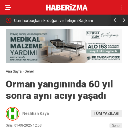
izle
Cumhurbaşkanı Erdoğan ve İletişim Başkanı
Başkan Sel
Duran’dan Anafartalar Mesajı
ettiğimiz 
milletimiz
Ana Sayfa
›
Genel
Orman yangınında 60 yıl
sonra aynı acıyı yaşadı
Neslihan Kaya
TÜM YAZILARI
Giriş: 01-08-2025 12:53
Genel