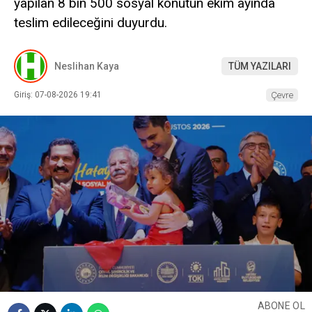
yapılan 8 bin 500 sosyal konutun ekim ayında
teslim edileceğini duyurdu.
Neslihan Kaya
TÜM YAZILARI
Giriş: 07-08-2026 19:41
Çevre
ABONE OL