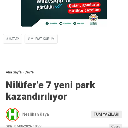
HATAY
MURAT KURUM
Ana Sayfa
›
Çevre
Nilüfer’e 7 yeni park
kazandırılıyor
Neslihan Kaya
TÜM YAZILARI
Giriş: 07-08-2026 10:27
Çevre