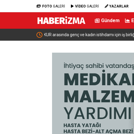
FOTO
GALERİ
VİDEO
GALERİ
YAZARLAR
Gündem
ı için iş birliği
Bakan Şimşek: “Batman’da muazzam bir hizmet f