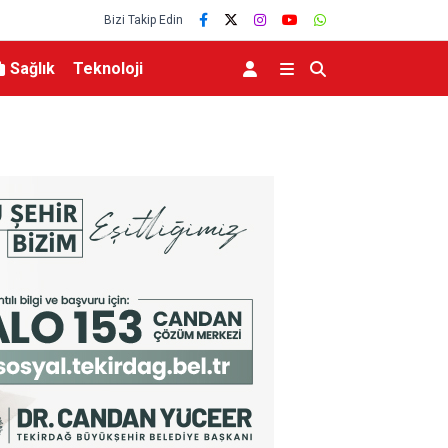
Bizi Takip Edin
Sağlık
Teknoloji
lerce vatandaşa
Menderes Belediye Başkanı İlkay Çiçek tutukla