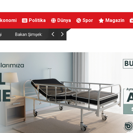
Ekonomi
Politika
Dünya
Spor
Magazin
ırtınası var”
Resul Dindar ve Ümit Yaşar, Kastamonu’da bin
unutulmaz bir gece yaşattı