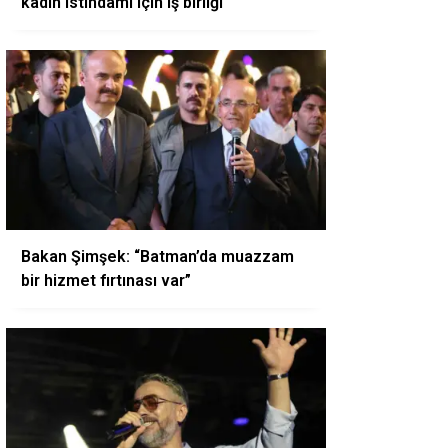
kadın istihdamı için iş birliği
Bakan Şimşek: “Batman’da muazzam
bir hizmet fırtınası var”