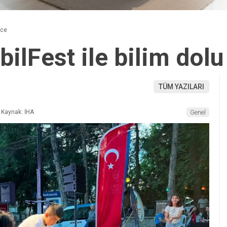
ece
ilFest ile bilim dol
TÜM YAZILARI
Kaynak: İHA
Genel