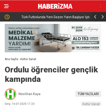
ey
Türk Futbolunda Yeni Sezon Yarın Başlıyor İşte Lig
Adalet Ba
Lig 1. Hafta Müsabaka Programı ve Maç Takvimi
Behçet Okt
Ana Sayfa
›
Kültür Sanat
Ordulu öğrenciler gençlik
kampında
Neslihan Kaya
TÜM YAZILARI
Giriş: 16-07-2025 17:23
Kültür Sanat