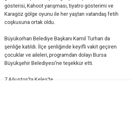
gösterisi, Kahoot yarışması, tiyatro gösterimi ve
Karagöz gölge oyunu ile her yaştan vatandaş fetih
coşkusuna ortak oldu.
Büyükorhan Belediye Başkanı Kamil Turhan da
şenliğe katıldı. İlçe şenliğinde keyifli vakit geçiren
çocuklar ve aileleri, programdan dolayı Bursa
Büyükşehir Belediyesi’ne teşekkür etti.
7 Ağustos’ta Keles’te
Bursa Büyükşehir Belediyesi tarafından düzenlenen
ilçe şenlikleri, 7 Ağustos’ta Keles ile devam edecek.