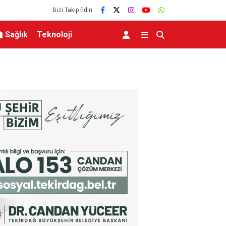
Bizi Takip Edin
Sağlık
Teknoloji
 Abdul El-Sayed
Bir adımla hayata tutundu, motosikletli duvara