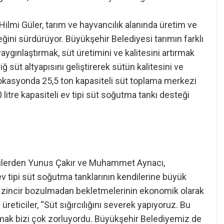
lmi Güler, tarım ve hayvancılık alanında üretim ve
ğini sürdürüyor. Büyükşehir Belediyesi tarımın farklı
 yaygınlaştırmak, süt üretimini ve kalitesini artırmak
ğ süt altyapısını geliştirerek sütün kalitesini ve
 lokasyonda 25,5 ton kapasiteli süt toplama merkezi
litre kapasiteli ev tipi süt soğutma tankı desteği
ticilerden Yunus Çakır ve Muhammet Aynacı,
ev tipi süt soğutma tanklarının kendilerine büyük
uk zincir bozulmadan bekletmelerinin ekonomik olarak
üreticiler, “Süt sığırcılığını severek yapıyoruz. Bu
tmak bizi çok zorluyordu. Büyükşehir Belediyemiz de