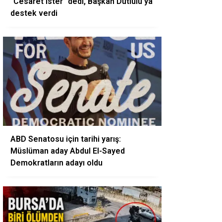
“Cesaret ister” dedi, Başkan Dutlulu’ya
destek verdi
ABD Senatosu için tarihi yarış:
Müslüman aday Abdul El-Sayed
Demokratların adayı oldu