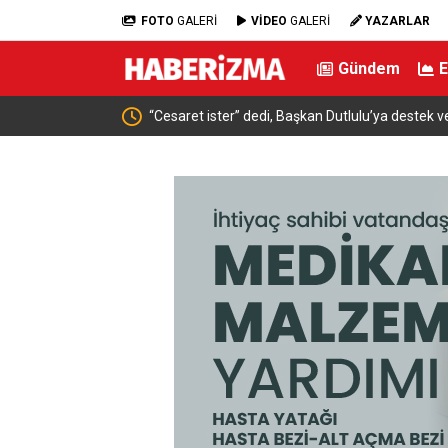
FOTO
GALERİ
VİDEO
GALERİ
YAZARLAR
Gündem
“Cesaret ister” dedi, Başkan Dutlulu’ya destek v