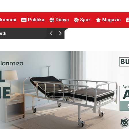
Ekonomi
Politika
Dünya
Spor
Magazin
erdi
ABD Senatosu için tarihi yarış: Müslüman aday
Demokratların adayı oldu