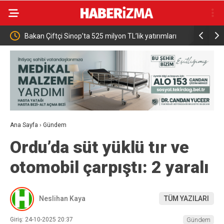
’ta 525 milyon TL’lik yatırımları
Karacabey Belediyespor’dan 5 imza
andaşına daha hızlı ulaşacak”
Ana Sayfa
›
Gündem
Ordu’da süt yüklü tır ve
otomobil çarpıştı: 2 yaralı
Neslihan Kaya
TÜM YAZILARI
Giriş: 24-10-2025 20:37
Gündem