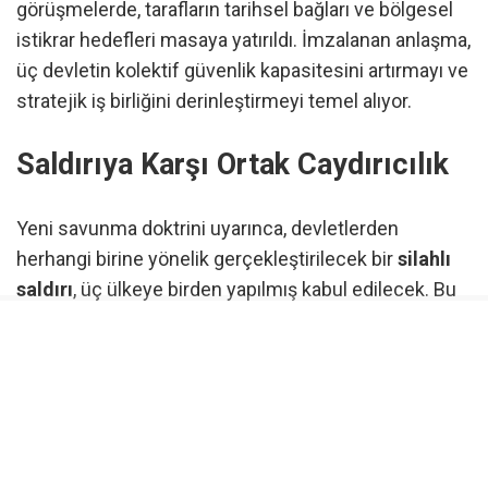
görüşmelerde, tarafların tarihsel bağları ve bölgesel
istikrar hedefleri masaya yatırıldı. İmzalanan anlaşma,
üç devletin kolektif güvenlik kapasitesini artırmayı ve
stratejik iş birliğini derinleştirmeyi temel alıyor.
Saldırıya Karşı Ortak Caydırıcılık
Yeni savunma doktrini uyarınca, devletlerden
herhangi birine yönelik gerçekleştirilecek bir
silahlı
saldırı
, üç ülkeye birden yapılmış kabul edilecek. Bu
maddeyle taraflar, bölgedeki savunma iş birliğini en
üst seviyeye taşıyarak caydırıcılığı güçlendirmeyi
hedefliyor. Anlaşma metni, savunma teknolojileri ve
operasyonel iş birliğinin tüm boyutlarıyla
geliştirilmesini de kapsıyor.