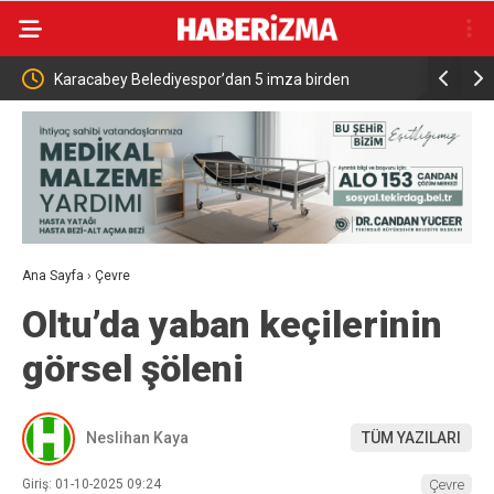
yespor’dan 5 imza birden
KTÜ Millî Teknoloji Atölyesi Kapıların
Ana Sayfa
›
Çevre
Oltu’da yaban keçilerinin
görsel şöleni
Neslihan Kaya
TÜM YAZILARI
Giriş: 01-10-2025 09:24
Çevre