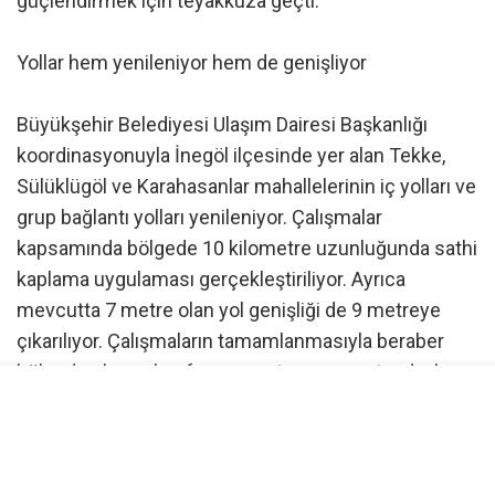
güçlendirmek için teyakkuza geçti.
Yollar hem yenileniyor hem de genişliyor
Büyükşehir Belediyesi Ulaşım Dairesi Başkanlığı
koordinasyonuyla İnegöl ilçesinde yer alan Tekke,
Sülüklügöl ve Karahasanlar mahallelerinin iç yolları ve
grup bağlantı yolları yenileniyor. Çalışmalar
kapsamında bölgede 10 kilometre uzunluğunda sathi
kaplama uygulaması gerçekleştiriliyor. Ayrıca
mevcutta 7 metre olan yol genişliği de 9 metreye
çıkarılıyor. Çalışmaların tamamlanmasıyla beraber
bölgede ulaşım konforunun artması ve vatandaşların
daha güvenli yolculuk yapması hedefleniyor.
“Çamurdan tozdan kurtulduk”