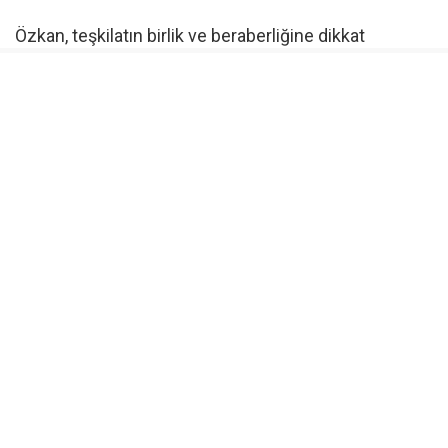
Özkan, teşkilatın birlik ve beraberliğine dikkat
çekerek, “Bizim en büyük gücümüz; teşkilatımızın
birlik ve beraberliği, sahadaki gayreti ve milletimizle
kurduğu güçlü gönül bağıdır.” dedi.
Özkan, Türkiye Yüzyılı hedefleri doğrultusunda
teşkilatın birlik ve beraberlik içerisinde çalışmalarını
sürdüreceğini ifade etti.