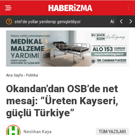
yor
Abdülhamid Han Sondaj Gemisi 4 Yıldır Mavi Vatan
İçin Çalışıyor
Ana Sayfa
›
Politika
Okandan’dan OSB’de net
mesaj: “Üreten Kayseri,
güçlü Türkiye”
Neslihan Kaya
TÜM YAZILARI