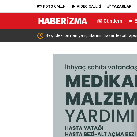
FOTO
GALERİ
VİDEO
GALERİ
YAZARLAR
Gündem
Beş ildeki orman yangınlarının hasar tespit raporu açıklan