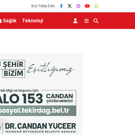
Bizi Takip Edin
Sağlık
Teknoloji
Başkan Vekili Biba: “Şehir Hastanesi otoparkı bu ay hizm