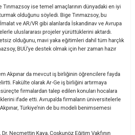
 Tınmazsoy ise temel amaçlarının dünyadaki en iyi
şturmak olduğunu söyledi. Bige Tınmazsoy, bu
i İmalat ve AR/VR gibi alanlarda İskandinav ve Avrupa
elerle uluslararası projeler yürüttüklerini aktardı.
etsiz olduğunu, mavi yaka eğitimleri dahil tüm harçlık
ınmazsoy, BUÜ’ye destek olmak için her zaman hazır
em Akpınar da mevcut iş birliğinin öğrencilere fayda
ti. Fakülte olarak Ar-Ge iş birliğini artırmaya
bu süreçte firmalardan talep edilen konuları hocalara
lerini ifade etti. Avrupa’da firmaların üniversitelerle
 Akpınar, Türkiye’nin de bu modeli benimsemesi
. Dr. Necmettin Kaya, Coşkunöz Eğitim Vakfının