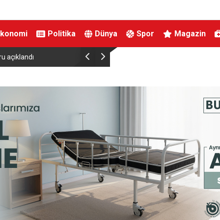
Ekonomi
Politika
Dünya
Spor
Magazin
dı
Avrupa’da göçmen kaçakçılığı operasyonu: 3 gözaltı