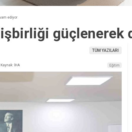
evam ediyor
 işbirliği güçlenerek
TÜM YAZILARI
Kaynak: İHA
Eğitim