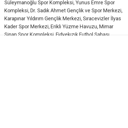
Süleymanoğlu Spor Kompleksi, Yunus Emre Spor
Kompleksi, Dr. Sadık Ahmet Gençlik ve Spor Merkezi,
Karapınar Yıldırım Gençlik Merkezi, Sıracevizler İlyas
Kader Spor Merkezi, Erikli Yüzme Havuzu, Mimar
Sinan Spor Kompleksi, Fidyekızık Futbol Sahası,
Sakarya Kapalı Spor Salonu ile 75. Yıl Spor
Merkezi’nde gerçekleştiriliyor. Çocuklar, alanında
uzman antrenörler eşliğinde verileneğitimlerde hem
spor yapma alışkanlığı kazanıyor hem de ilgi
duydukları branşlarda yeteneklerini geliştirme imkanı
buluyor.
Başkan Yılmaz’dan ziyaret
Naim Süleymanoğlu Spor Kompleksi’ni ziyaret
ederek, sporcu çocuklar ve aileleriyle bir araya