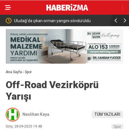
ngını söndürüldü
MGK 6 Ağustos 2026 Toplantısında Bölgesel
Güvenlik Gündemi
Ana Sayfa
›
Spor
Off-Road Vezirköprü
Yarışı
Neslihan Kaya
TÜM YAZILARI
Giriş: 28-09-2025 19:48
Spor