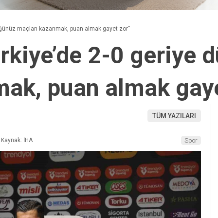
tüğünüz maçları kazanmak, puan almak gayet zor”
ürkiye’de 2-0 geriye
mak, puan almak gaye
TÜM YAZILARI
Kaynak: İHA
Spor