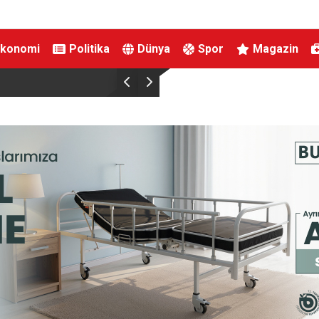
Ekonomi
Politika
Dünya
Spor
Magazin
Büyükşehir’den İnegöl’e ulaşım hamlesi