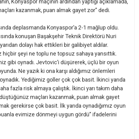
hin, Konyaspor maçının ardından yaptığı açıklamada,
maçları kazanmak, puan almak gayet zor” dedi.
tasında deplasmanda Konyaspor’a 2-1 mağlup oldu.
ısında konuşan Başakşehir Teknik Direktörü Nuri
rıdan dolayı hak ettikleri bir galibiyet aldılar.
z hiçbir şeyi ne toplu ne topsuz sahaya yansıttık.
iz gibi oynadı. Jevtovic’i düşürerek, üçlü bir oyun
oyunda. Ne yazık ki ona karşı aldığımız önlemleri
ynadık. Yediğimiz goller çok çok basit. İkinci yarıda
ha fazla risk almaya çalıştık. İkinci yarı takım daha
ye düştüğünüz maçları kazanmak, puan almak gayet
k gerekirse çok basit. İlk yarıda oynadığımız oyun
uanla evimize dönmeyi uygun gördü” ifadelerini