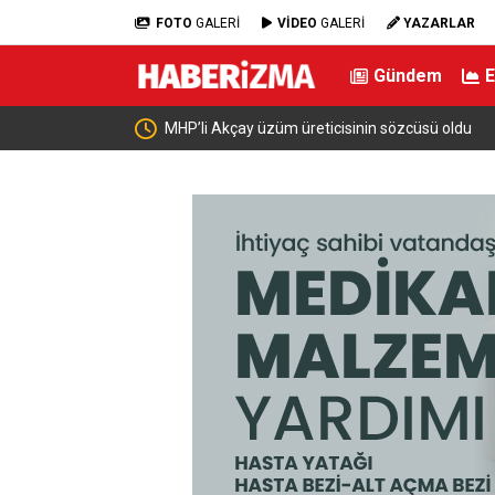
FOTO
GALERİ
VİDEO
GALERİ
YAZARLAR
Gündem
 OSB ile dev
MHP’li Akçay üzüm üreticisinin sözcüsü oldu