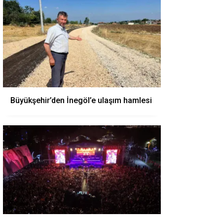
Büyükşehir’den İnegöl’e ulaşım hamlesi