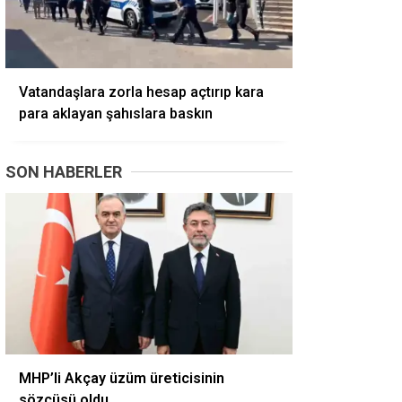
Vatandaşlara zorla hesap açtırıp kara
para aklayan şahıslara baskın
SON HABERLER
MHP’li Akçay üzüm üreticisinin
sözcüsü oldu