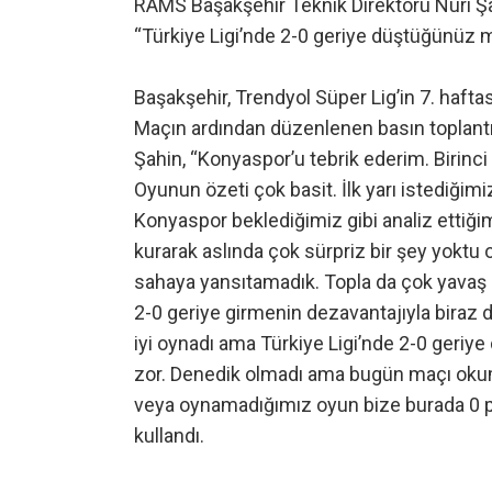
RAMS Başakşehir Teknik Direktörü Nuri Şa
“Türkiye Ligi’nde 2-0 geriye düştüğünüz 
Başakşehir, Trendyol Süper Lig’in 7. haf
Maçın ardından düzenlenen basın toplant
Şahin, “Konyaspor’u tebrik ederim. Birinci ya
Oyunun özeti çok basit. İlk yarı istediğimi
Konyaspor beklediğimiz gibi analiz ettiğim
kurarak aslında çok sürpriz bir şey yoktu 
sahaya yansıtamadık. Topla da çok yavaş o
2-0 geriye girmenin dezavantajıyla biraz da
iyi oynadı ama Türkiye Ligi’nde 2-0 geri
zor. Denedik olmadı ama bugün maçı okuma
veya oynamadığımız oyun bize burada 0 p
kullandı.