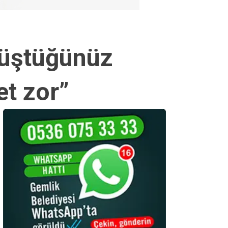
 düştüğünüz
t zor”