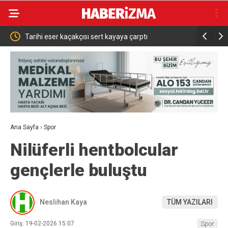
akçısı sert kayaya çarptı
Bakan Çiftçi Sinop’ta 525 milyon T
açtı: “Devlet vatandaşına daha hı
Ana Sayfa
›
Spor
Nilüferli hentbolcular
gençlerle buluştu
Neslihan Kaya
TÜM YAZILARI
Giriş: 19-02-2026 15:07
Spor