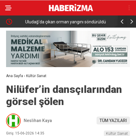
Uludağ’da çıkan orman yangını söndürüldü
MGK 6 Ağu
Güvenlik 
Ana Sayfa
›
Kültür Sanat
Nilüfer’in dansçılarından
görsel şölen
Neslihan Kaya
TÜM YAZILARI
Giriş: 15-06-2026 14:35
Kültür Sanat